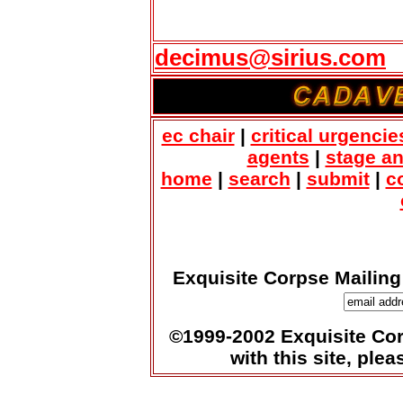
decimus@sirius.com
ec chair
|
critical urgencie
agents
|
stage a
home
|
search
|
submit
|
c
Exquisite Corpse Mailing
©1999-2002 Exquisite Corp
with this site, ple