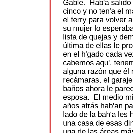
Gable. Hab'a salido d
cinco y no ten'a el
el ferry para volver
su mujer lo esperaba
lista de quejas y de
última de ellas le pr
en el h'gado cada ve
cabemos aqu', tene
alguna razón que él 
recámaras, el garaje
baños ahora le parec
esposa. El medio mi
años atrás hab'an pa
lado de la bah'a les
una casa de esas di
una de las áreas má