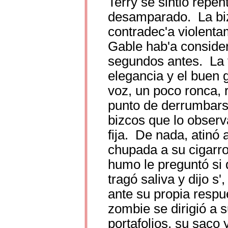
Terry se sintió repe
desamparado. La biz
contradec'a violenta
Gable hab'a consider
segundos antes. La te
elegancia y el buen g
voz, un poco ronca, 
punto de derrumbars
bizcos que lo observ
fija. De nada, atinó 
chupada a su cigarro
humo le preguntó si 
tragó saliva y dijo s
ante su propia resp
zombie se dirigió a 
portafolios, su saco