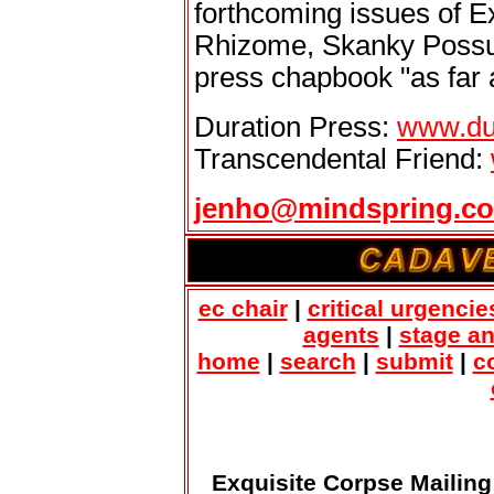
forthcoming issues of Ex
Rhizome, Skanky Possum
press chapbook "as far 
Duration Press:
www.du
Transcendental Friend:
jenho@mindspring.c
ec chair
|
critical urgencie
agents
|
stage a
home
|
search
|
submit
|
c
Exquisite Corpse Mailing